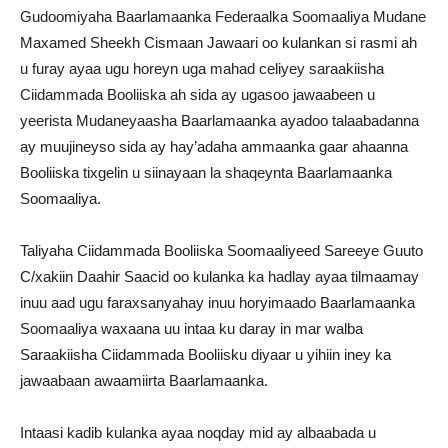
Gudoomiyaha Baarlamaanka Federaalka Soomaaliya Mudane
Maxamed Sheekh Cismaan Jawaari oo kulankan si rasmi ah
u furay ayaa ugu horeyn uga mahad celiyey saraakiisha
Ciidammada Booliiska ah sida ay ugasoo jawaabeen u
yeerista Mudaneyaasha Baarlamaanka ayadoo talaabadanna
ay muujineyso sida ay hay’adaha ammaanka gaar ahaanna
Booliiska tixgelin u siinayaan la shaqeynta Baarlamaanka
Soomaaliya.
Taliyaha Ciidammada Booliiska Soomaaliyeed Sareeye Guuto
C/xakiin Daahir Saacid oo kulanka ka hadlay ayaa tilmaamay
inuu aad ugu faraxsanyahay inuu horyimaado Baarlamaanka
Soomaaliya waxaana uu intaa ku daray in mar walba
Saraakiisha Ciidammada Booliisku diyaar u yihiin iney ka
jawaabaan awaamiirta Baarlamaanka.
Intaasi kadib kulanka ayaa noqday mid ay albaabada u