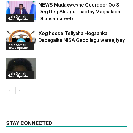
NEWS Madaxweyne Qoorqoor Oo Si
Deg Deg Ah Ugu Laabtay Magaalada
Idale Somali
Dhuusamareeb
News Update
Xog hoose:Teliyaha Hogaanka
Dabagalka NISA Gedo lagu wareejiyey
Idale Somali
News Update
Idale Somali
News Update
STAY CONNECTED