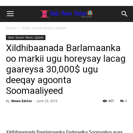
Home
Idale Somali News Update
Idale Somali News Update
Xildhibaanada Barlamaanka
oo markii ugu horeysay lacag
gaareysa 30,000$ ugu
deeqay agoonta
Soomaaliyeed
By
News-Editor
-
June 23, 2013
457
0
Xildhibaannada Baarlamaanka Federaalka Soomaaliya ayaa