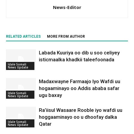
News-Editor
RELATED ARTICLES
MORE FROM AUTHOR
Labada Kuuriya oo dib u soo celiyey
isticmaalka khadkii taleefoonada
Idale Somali
News Update
Madaxwayne Farmaajo Iyo Wafdi uu
hogaaminayo oo Addis ababa safar
Idale Somali
ugu baxay
News Update
Ra’iisul Wasaare Rooble iyo wafdi uu
hoggaaminayo oo u dhoofay dalka
Idale Somali
Qatar
News Update