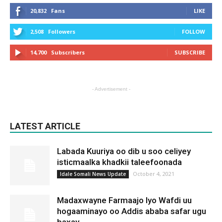
20,832
Fans
LIKE
2,508
Followers
FOLLOW
14,700
Subscribers
SUBSCRIBE
- Advertisement -
LATEST ARTICLE
Labada Kuuriya oo dib u soo celiyey
isticmaalka khadkii taleefoonada
October 4, 2021
Idale Somali News Update
Madaxwayne Farmaajo Iyo Wafdi uu
hogaaminayo oo Addis ababa safar ugu