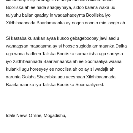
Booliiska ah ee hada shaqeynaya, sidoo kalena waxa uu
taliyuhu ballan qaaday in wadashaqeynta Booliiska iyo
Xildhibaannada Baarlamaanka ay noqon doonto mid joogto ah.
Si kastaba kulankan ayaa kusoo gebageboobay jawi aad u
wanaagsan maadaama ay si hoose sugidda ammaanka Dalka
uga wada hadleen Taliska Booliiska saraakiisha ugu sareysa
iyo Xildhibaannada Baarlamaanka ah ee Soomaaliya waana
kulankii ugu horeeyey ee noociisa ah oo ay si wadajir ah
xarunta Golaha Shacabka ugu yeeshaan Xildhibaannada
Baarlamaanka iyo Taliska Booliiska Soomaaliyeed.
Idale News Online, Mogadishu,