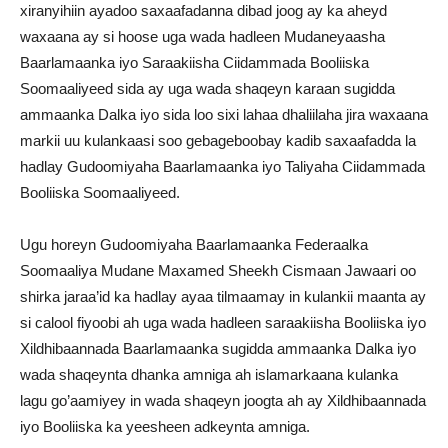
xiranyihiin ayadoo saxaafadanna dibad joog ay ka aheyd
waxaana ay si hoose uga wada hadleen Mudaneyaasha
Baarlamaanka iyo Saraakiisha Ciidammada Booliiska
Soomaaliyeed sida ay uga wada shaqeyn karaan sugidda
ammaanka Dalka iyo sida loo sixi lahaa dhaliilaha jira waxaana
markii uu kulankaasi soo gebageboobay kadib saxaafadda la
hadlay Gudoomiyaha Baarlamaanka iyo Taliyaha Ciidammada
Booliiska Soomaaliyeed.
Ugu horeyn Gudoomiyaha Baarlamaanka Federaalka
Soomaaliya Mudane Maxamed Sheekh Cismaan Jawaari oo
shirka jaraa’id ka hadlay ayaa tilmaamay in kulankii maanta ay
si calool fiyoobi ah uga wada hadleen saraakiisha Booliiska iyo
Xildhibaannada Baarlamaanka sugidda ammaanka Dalka iyo
wada shaqeynta dhanka amniga ah islamarkaana kulanka
lagu go’aamiyey in wada shaqeyn joogta ah ay Xildhibaannada
iyo Booliiska ka yeesheen adkeynta amniga.