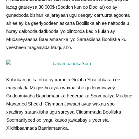
lacag gaareysa 30,000$ (Soddon kun oo Doollar) oo ay
gunadooda bishan ka jarayaan ugu deeqay carruurta agoonta
ah ee ay ka geeriyoodeen askarta Booliiska ah ee naftooda u
huray dalkooda,dadkooda iyo diintooda kadib kulan ay
Mudaneyaasha Baarlamaanka iyo Saraakiisha Booliiska ku
yeesheen magaalada Muqdisho.
Kulankan oo ka dhacay xarunta Golaha Shacabka ah ee
magaalada Muqdisho ayaa waxaa shir gudoominayey
Gudoomiyaha Baarlamaanka Federaalka Soomaaliya Mudane
Maxamed Sheekh Cismaan Jawaari ayaa waxaa soo
xaadiray saraakiisha ugu sareysa Ciidammada Booliiska
Soomaaliyeed oo iyagu kasoo jawaabay u yeerista
Xildhibaannada Baarlamaanka.