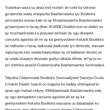
“kulankan waxa uu ahaa mid muhiim ah runtii ka sokoow
go’aaminta wada shaqeynta Baarlamaanka iyo Booliiska
ammaanka waxaa kale oo ay Mudaneyaasha Baarlamaanku
go’aamiyeen in lacag dhan 30,000$ (Soddon kun oo dollar) oo
ay mushaarkooda ka jarayaan bishaan ay ugu deeqeen
carruurta agoonta ah ee ay ka geeriyoodeen Askartii Booliiska
ee naftooda u huray dalkooda,dadkooda iyo diintooda, waxaan
rajeynayaa iney wadashaqeyntaan ay sii ballaaran doonto oo
ay wada shaqeyn doonaan gudiyo labada dhinac ah”ayuu ku
yiri shirkiisa jaraa’id Gudoomiyaha Baarlamaanka Soomaaliya.
Taliyaha Ciidammada Booliiska Soomaaliyeed Sareeye Guuto
C/xakiin Daahir Saacid oo isaguna ka hadlay shirkajaraa’id
ayaa uga mahad celiyey Xildhibaannada Baarlamaanka sida
ay ugu damqadeen carruurta agoonta ah ee ay ka
geeriyoodeen Askarta Booliiska waxaana uu talaabadan ku
tilmaamay iney dhiiragelin u noqon doonto Ciidammada