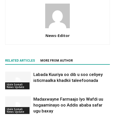
News-Editor
RELATED ARTICLES
MORE FROM AUTHOR
Labada Kuuriya oo dib u soo celiyey
isticmaalka khadkii taleefoonada
Idale Somali
News Update
Madaxwayne Farmaajo Iyo Wafdi uu
hogaaminayo oo Addis ababa safar
Idale Somali
ugu baxay
News Update