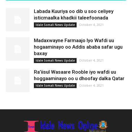
Labada Kuuriya oo dib u soo celiyey
isticmaalka khadkii taleefoonada
October 4, 2021
Idale Somali News Update
Madaxwayne Farmaajo Iyo Wafdi uu
hogaaminayo oo Addis ababa safar ugu
baxay
October 4, 2021
Idale Somali News Update
Ra’iisul Wasaare Rooble iyo wafdi uu
hoggaaminayo oo u dhoofay dalka Qatar
October 4, 2021
Idale Somali News Update