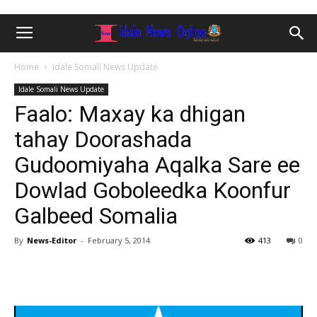
Home
Idale Somali News Update
Idale Somali News Update
Faalo: Maxay ka dhigan
tahay Doorashada
Gudoomiyaha Aqalka Sare ee
Dowlad Goboleedka Koonfur
Galbeed Somalia
By
News-Editor
-
February 5, 2014
413
0