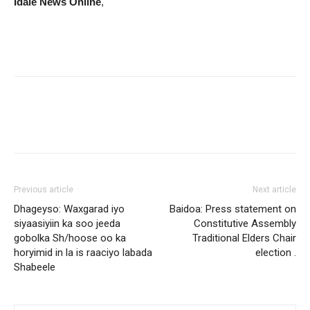
Idale News Online
,
Previous article
Next article
Dhageyso: Waxgarad iyo
Baidoa: Press statement on
siyaasiyiin ka soo jeeda
Constitutive Assembly
gobolka Sh/hoose oo ka
Traditional Elders Chair
horyimid in la is raaciyo labada
election .
Shabeele