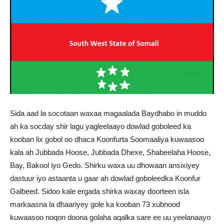
Sida aad la socotaan waxaa magaalada Baydhabo in muddo
ah ka socday shir lagu yagleelaayo dowlad goboleed ka
kooban lix gobol oo dhaca Koonfurta Soomaaliya kuwaasoo
kala ah Jubbada Hoose, Jubbada Dhexe, Shabeelaha Hoose,
Bay, Bakool iyo Gedo. Shirku waxa uu dhowaan ansixiyey
dastuur iyo astaanta u gaar ah dowlad goboleedka Koonfur
Galbeed. Sidoo kale ergada shirka waxay doorteen isla
markaasna la dhaariyey gole ka kooban 73 xubnood
kuwaasoo noqon doona golaha aqalka sare ee uu yeelanaayo