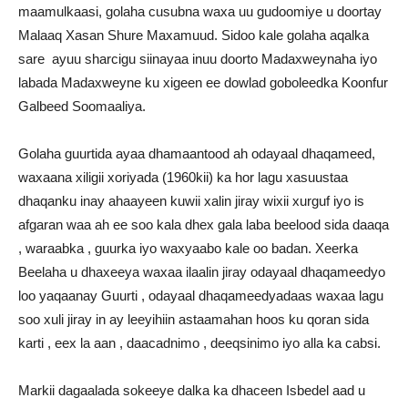
maamulkaasi, golaha cusubna waxa uu gudoomiye u doortay
Malaaq Xasan Shure Maxamuud. Sidoo kale golaha aqalka
sare ayuu sharcigu siinayaa inuu doorto Madaxweynaha iyo
labada Madaxweyne ku xigeen ee dowlad goboleedka Koonfur
Galbeed Soomaaliya.
Golaha guurtida ayaa dhamaantood ah odayaal dhaqameed,
waxaana xiligii xoriyada (1960kii) ka hor lagu xasuustaa
dhaqanku inay ahaayeen kuwii xalin jiray wixii xurguf iyo is
afgaran waa ah ee soo kala dhex gala laba beelood sida daaqa
, waraabka , guurka iyo waxyaabo kale oo badan. Xeerka
Beelaha u dhaxeeya waxaa ilaalin jiray odayaal dhaqameedyo
loo yaqaanay Guurti , odayaal dhaqameedyadaas waxaa lagu
soo xuli jiray in ay leeyihiin astaamahan hoos ku qoran sida
karti , eex la aan , daacadnimo , deeqsinimo iyo alla ka cabsi.
Markii dagaalada sokeeye dalka ka dhaceen Isbedel aad u