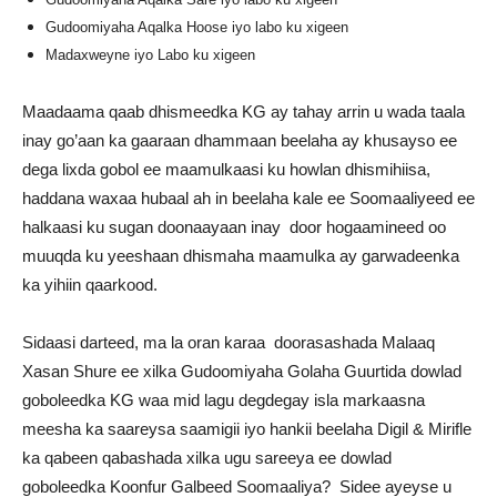
Gudoomiyaha Aqalka Hoose iyo labo ku xigeen
Madaxweyne iyo Labo ku xigeen
Maadaama qaab dhismeedka KG ay tahay arrin u wada taala
inay go’aan ka gaaraan dhammaan beelaha ay khusayso ee
dega lixda gobol ee maamulkaasi ku howlan dhismihiisa,
haddana waxaa hubaal ah in beelaha kale ee Soomaaliyeed ee
halkaasi ku sugan doonaayaan inay door hogaamineed oo
muuqda ku yeeshaan dhismaha maamulka ay garwadeenka
ka yihiin qaarkood.
Sidaasi darteed, ma la oran karaa doorasashada Malaaq
Xasan Shure ee xilka Gudoomiyaha Golaha Guurtida dowlad
goboleedka KG waa mid lagu degdegay isla markaasna
meesha ka saareysa saamigii iyo hankii beelaha Digil & Mirifle
ka qabeen qabashada xilka ugu sareeya ee dowlad
goboleedka Koonfur Galbeed Soomaaliya? Sidee ayeyse u