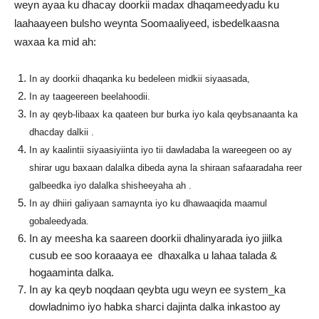
weyn ayaa ku dhacay doorkii madax dhaqameedyadu ku
laahaayeen bulsho weynta Soomaaliyeed, isbedelkaasna
waxaa ka mid ah:
In ay doorkii dhaqanka ku bedeleen midkii siyaasada,
In ay taageereen beelahoodii.
In ay qeyb-libaax ka qaateen bur burka iyo kala qeybsanaanta ka
dhacday dalkii .
In ay kaalintii siyaasiyiinta iyo tii dawladaba la wareegeen oo ay
shirar ugu baxaan dalalka dibeda ayna la shiraan safaaradaha reer
galbeedka iyo dalalka shisheeyaha ah .
In ay dhiiri galiyaan samaynta iyo ku dhawaaqida maamul
gobaleedyada.
In ay meesha ka saareen doorkii dhalinyarada iyo jiilka
cusub ee soo koraaaya ee dhaxalka u lahaa talada &
hogaaminta dalka.
In ay ka qeyb noqdaan qeybta ugu weyn ee system_ka
dowladnimo iyo habka sharci dajinta dalka inkastoo ay