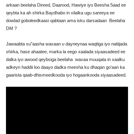
arkaan beelaha Direed, Daarood, Hawiye iyo Beesha 5aad ee
qeybta ka ah shirka Baydhabo in xilalka ugu sareeya ee
dowlad goboleedkaasi qabtaan ama isku darsadaan Beelaha
DM ?
Jawaabta su”aasha waxaan u dayneynaa waqtiga iyo natiijada
shirka, hase ahaatee, marka la eego xaalada siyaasadeed ee
dalka iyo awood qeybsiga beelaha waxaa muuqata in xaalku
adkeyn haddii loo daayo dadka meesha ku dhaqan go’aan ka
gaarista qaab-dhismeedkooda iyo hogaankooda siyaasadeed.