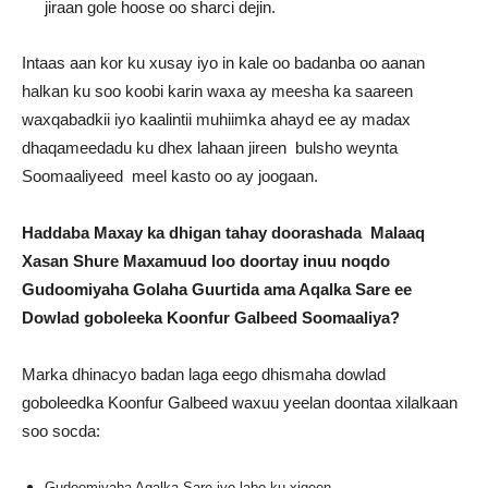
jiraan gole hoose oo sharci dejin.
Intaas aan kor ku xusay iyo in kale oo badanba oo aanan
halkan ku soo koobi karin waxa ay meesha ka saareen
waxqabadkii iyo kaalintii muhiimka ahayd ee ay madax
dhaqameedadu ku dhex lahaan jireen bulsho weynta
Soomaaliyeed meel kasto oo ay joogaan.
Haddaba Maxay ka dhigan tahay doorashada Malaaq
Xasan Shure Maxamuud loo doortay inuu noqdo
Gudoomiyaha Golaha Guurtida ama Aqalka Sare ee
Dowlad goboleeka Koonfur Galbeed Soomaaliya?
Marka dhinacyo badan laga eego dhismaha dowlad
goboleedka Koonfur Galbeed waxuu yeelan doontaa xilalkaan
soo socda:
Gudoomiyaha Aqalka Sare iyo labo ku xigeen