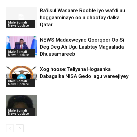
Ra’iisul Wasaare Rooble iyo wafdi uu
hoggaaminayo oo u dhoofay dalka
Idale Somali
Qatar
News Update
NEWS Madaxweyne Qoorqoor Oo Si
Deg Deg Ah Ugu Laabtay Magaalada
Idale Somali
Dhuusamareeb
News Update
Xog hoose:Teliyaha Hogaanka
Dabagalka NISA Gedo lagu wareejiyey
Idale Somali
News Update
Idale Somali
News Update