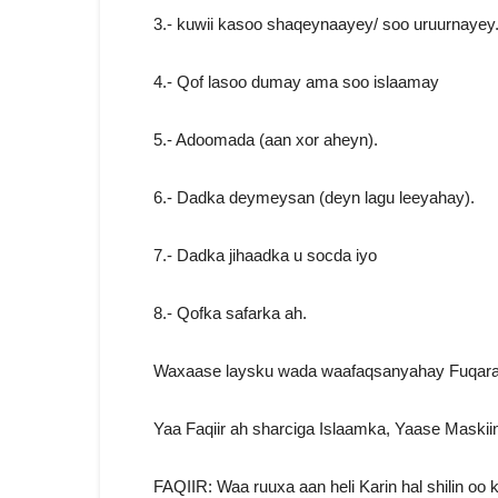
3.- kuwii kasoo shaqeynaayey/ soo uruurnayey
4.- Qof lasoo dumay ama soo islaamay
5.- Adoomada (aan xor aheyn).
6.- Dadka deymeysan (deyn lagu leeyahay).
7.- Dadka jihaadka u socda iyo
8.- Qofka safarka ah.
Waxaase laysku wada waafaqsanyahay Fuqarad
Yaa Faqiir ah sharciga Islaamka, Yaase Maskii
FAQIIR: Waa ruuxa aan heli Karin hal shilin oo