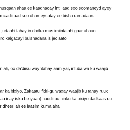
yo nusqaan ahaa ee kaadhacay intii aad soo soomaneyd ayey
o nimcadii aad soo dhameysatay ee bisha ramadaan.
jurtaahi tahay in dadka muslimiinta ahi gaar ahaan
ro kalgacayl bulshadana is jeclaato.
 ah, oo da’diisu wayntahay aam yar, intuba wa ku waajib
ar ka bixiyo, Zakaatul fidri-gu waxay waajib ku tahay ruux
a inay iska bixiyaan) haddii uu ninku ka bixiyo dadkaas uu
ir dheeri ah ee laasim kuma aha.