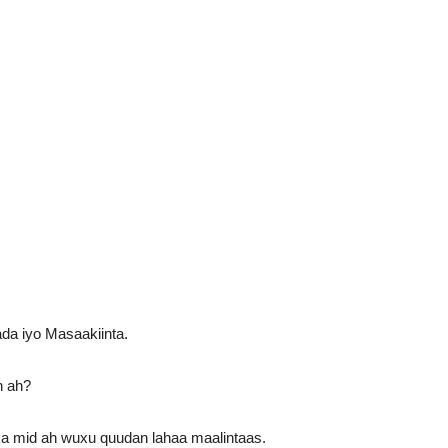
.
a iyo Masaakiinta.
n ah?
 ka mid ah wuxu quudan lahaa maalintaas.