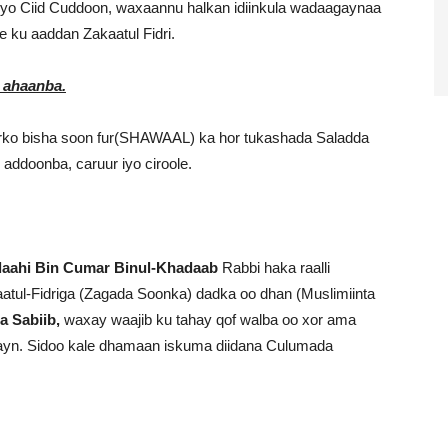
iyo Ciid Cuddoon, waxaannu halkan idiinkula wadaagaynaa
 ku aaddan Zakaatul Fidri.
 ahaanba.
 arko bisha soon fur(SHAWAAL) ka hor tukashada Saladda
 addoonba, caruur iyo ciroole.
aahi Bin Cumar Binul-Khadaab
Rabbi haka raalli
tul-Fidriga (Zagada Soonka) dadka oo dhan (Muslimiinta
 Sabiib,
waxay waajib ku tahay qof walba oo xor ama
ayn. Sidoo kale dhamaan iskuma diidana Culumada