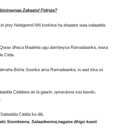
bixinaynaa Zakaatul Fidriga?
in jirey Nebigeenii NN korkiisa ha ahaatee waa salaadda
abo Qorax dhaca Maalinta ugu dambeysa Ramadaanka, waxa
a Ciida.
maha Bisha Soonka ama Ramadaanka, in aad iska sii
laadda Ciiddana an la gaarin, qoraxduna soo baxdo,
.
alaadda Ciidda ka dib.
alo Soonkeena, Salaadeenna,nagana dhigo kuwii