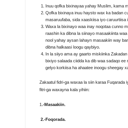
Inuu qofka bixinayaa yahay Muslim, kama ma
Qofka bixinaya inuu haysto wax ka badan cu
masaruufaba, sida xaaskiisa iyo caruurtiisa
Waxa la bixinayo waa inay noqotaa cunno ma 
raashin ka dibna la siinayo masaakiinta wa
nool yahay aysan lahayn masaakiin way ban
dibna halkaasi loogu qaybiyo.
In la siiyo ama ay gaarto miskiinka Zakadan 
bixiyo salaada ciidda ka dib waa sadaqo ee
gelyo korkiisa ha ahaatee inoogu sheegay xad
Zakaatul fidri-ga waxaa la siin karaa Fuqarada i
fitri-ga waxayna kala yihiin:
1
.-Masaakiin.
2.-Foqorada.