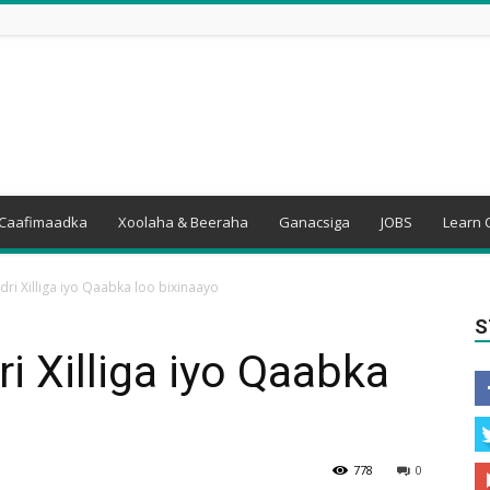
Caafimaadka
Xoolaha & Beeraha
Ganacsiga
JOBS
Learn 
idri Xilliga iyo Qaabka loo bixinaayo
S
ri Xilliga iyo Qaabka
778
0