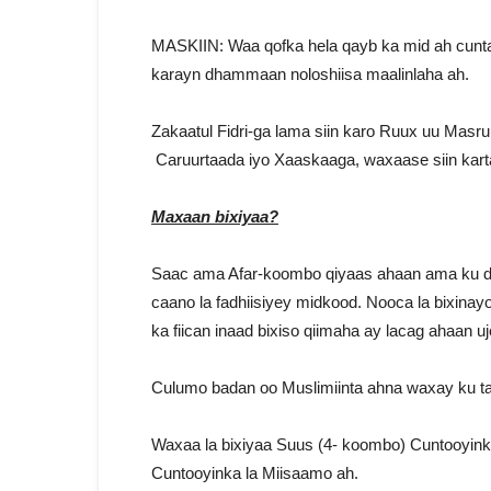
MASKIIN: Waa qofka hela qayb ka mid ah cunta
karayn dhammaan noloshiisa maalinlaha ah.
Zakaatul Fidri-ga lama siin karo Ruux uu Masru
Caruurtaada iyo Xaaskaaga, waxaase siin kar
Maxaan bixiyaa?
Saac ama Afar-koombo qiyaas ahaan ama ku dhaw
caano la fadhiisiyey midkood. Nooca la bixina
ka fiican inaad bixiso qiimaha ay lacag ahaan uj
Culumo badan oo Muslimiinta ahna waxay ku tage
Waxaa la bixiyaa Suus (4- koombo) Cuntooyinka 
Cuntooyinka la Miisaamo ah.