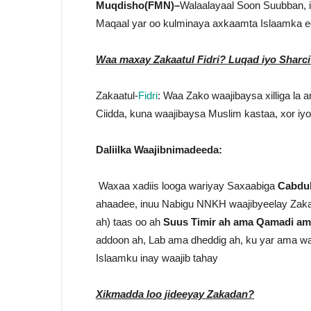
Muqdisho(FMN)–
Walaalayaal Soon Suubban, 
Maqaal yar oo kulminaya axkaamta Islaamka ee
Waa maxay Zakaatul Fidri? Luqad iyo Sharci
Zakaatul-
Fidri
: Waa Zako waajibaysa xilliga la
Ciidda, kuna waajibaysa Muslim kastaa, xor iyo
Daliilka Waajibnimadeeda:
Waxaa xadiis looga wariyay Saxaabiga
Cabdul
ahaadee, inuu Nabigu NNKH waajibyeelay Zakaa
ah) taas oo ah
Suus Timir ah ama Qamadi ama
addoon ah, Lab ama dheddig ah, ku yar ama w
Islaamku inay waajib tahay
Xikmadda loo jideeyay Zakadan?