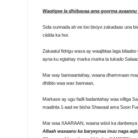
Waqtigee la dhiibayaa ama goorma ayaannu 
Sida sunnada ah ee loo bixiyo zakadaas una bix
ciidda ka hor.
Zakaatul fidrigu waxa ay waajibtaa laga bila
ayna ku egtahay marka marka la tukado Salaad
Mar way bannaantahay, waana dhammaan maal
dhiibto waa wax bannaan.
Markase ay ugu fadli badantahay waa xilliga Sa
maalinta 1-aad ee bisha Shawaal ama Soon Fur
Mar waa XAARAAN, waana wiixii ka danbeeya S
Allaah waxaanu ka baryeynaa inuu naga aqb