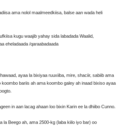
diisa ama nolol maalmeedkiisa, balse aan wada heli
ufkiisa kugu waajib yahay sida labadada Waalid,
taa eheladaada /qaraabadaada
aad, ayaa la bixiyaa ruuxiiba, mire, shaciir, sabiib ama
yo koombo bariis ah ama koombo galey ah inaad bixiso ayaa
oogto.
en in aan lacag ahaan loo bixin Karin ee la dhiibo Cunno.
la Beego ah, ama 2500-kg (laba kiilo iyo bar) oo