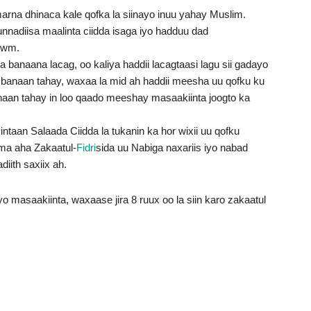
rna dhinaca kale qofka la siinayo inuu yahay Muslim.
nnadiisa maalinta ciidda isaga iyo hadduu dad
 iwm.
banaana lacag, oo kaliya haddii lacagtaasi lagu sii gadayo
a banaan tahay, waxaa la mid ah haddii meesha uu qofku ku
aan tahay in loo qaado meeshay masaakiinta joogto ka
intaan Salaada Ciidda la tukanin ka hor wixii uu qofku
 ma aha Zakaatul-
Fidri
sida uu Nabiga naxariis iyo nabad
iith saxiix ah.
yo masaakiinta, waxaase jira 8 ruux oo la siin karo zakaatul