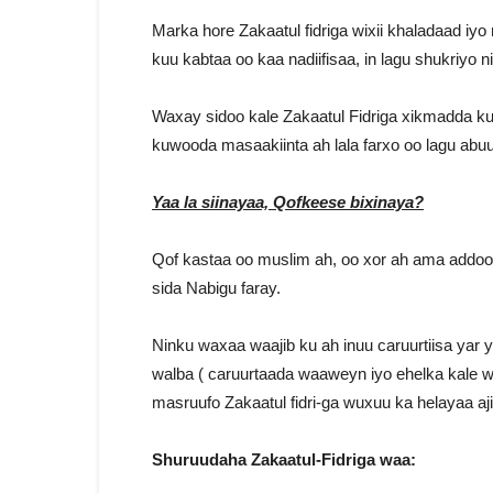
Marka hore Zakaatul fidriga wixii khaladaad i
kuu kabtaa oo kaa nadiifisaa, in lagu shukriy
Waxay sidoo kale Zakaatul Fidriga xikmadda ku 
kuwooda masaakiinta ah lala farxo oo lagu abuu
Yaa la siinayaa, Qofkeese bixinaya?
Qof kastaa oo muslim ah, oo xor ah ama addoon
sida Nabigu faray.
Ninku waxaa waajib ku ah inuu caruurtiisa yar y
walba ( caruurtaada waaweyn iyo ehelka kale wa
masruufo Zakaatul fidri-ga wuxuu ka helayaa aj
Shuruudaha Zakaatul-Fidriga waa: