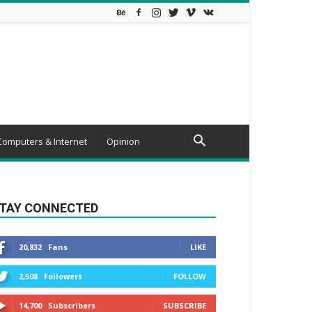
Computers & Internet
Opinion
TAY CONNECTED
20,832
Fans
LIKE
2,508
Followers
FOLLOW
14,700
Subscribers
SUBSCRIBE