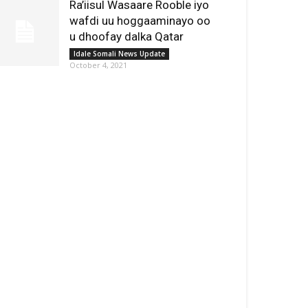
Ra’iisul Wasaare Rooble iyo
wafdi uu hoggaaminayo oo
u dhoofay dalka Qatar
Idale Somali News Update
October 4, 2021