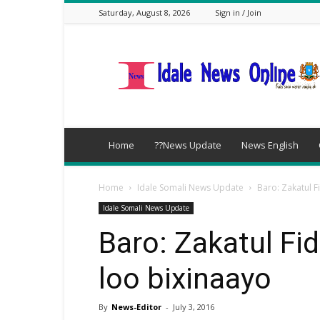
Saturday, August 8, 2026
Sign in / Join
idalenews.com
Home
??News Update
News English
Home
Idale Somali News Update
Baro: Zakatul F
Idale Somali News Update
Baro: Zakatul Fid
loo bixinaayo
By
News-Editor
-
July 3, 2016