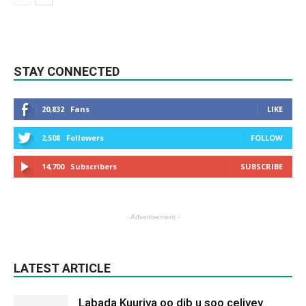
STAY CONNECTED
20,832
Fans
LIKE
2,508
Followers
FOLLOW
14,700
Subscribers
SUBSCRIBE
- Advertisement -
LATEST ARTICLE
Labada Kuuriya oo dib u soo celiyey