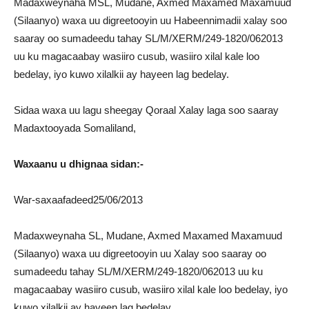
Madaxweynaha MSL, Mudane, Axmed Maxamed Maxamuud
(Silaanyo) waxa uu digreetooyin uu Habeennimadii xalay soo
saaray oo sumadeedu tahay SL/M/XERM/249-1820/062013
uu ku magacaabay wasiiro cusub, wasiiro xilal kale loo
bedelay, iyo kuwo xilalkii ay hayeen lag bedelay.
Sidaa waxa uu lagu sheegay Qoraal Xalay laga soo saaray
Madaxtooyada Somaliland,
Waxaanu u dhignaa sidan:-
War-saxaafadeed25/06/2013
Madaxweynaha SL, Mudane, Axmed Maxamed Maxamuud
(Silaanyo) waxa uu digreetooyin uu Xalay soo saaray oo
sumadeedu tahay SL/M/XERM/249-1820/062013 uu ku
magacaabay wasiiro cusub, wasiiro xilal kale loo bedelay, iyo
kuwo xilalkii ay hayeen lag bedelay.