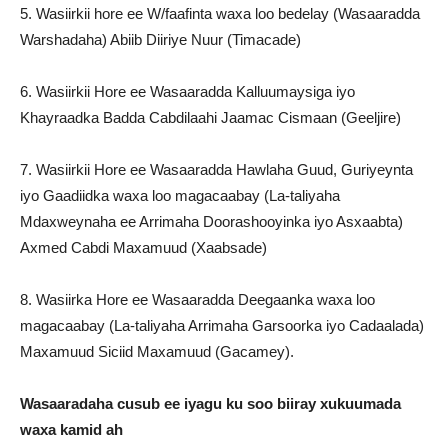
5. Wasiirkii hore ee W/faafinta waxa loo bedelay (Wasaaradda
Warshadaha) Abiib Diiriye Nuur (Timacade)
6. Wasiirkii Hore ee Wasaaradda Kalluumaysiga iyo
Khayraadka Badda Cabdilaahi Jaamac Cismaan (Geeljire)
7. Wasiirkii Hore ee Wasaaradda Hawlaha Guud, Guriyeynta
iyo Gaadiidka waxa loo magacaabay (La-taliyaha
Mdaxweynaha ee Arrimaha Doorashooyinka iyo Asxaabta)
Axmed Cabdi Maxamuud (Xaabsade)
8. Wasiirka Hore ee Wasaaradda Deegaanka waxa loo
magacaabay (La-taliyaha Arrimaha Garsoorka iyo Cadaalada)
Maxamuud Siciid Maxamuud (Gacamey).
Wasaaradaha cusub ee iyagu ku soo biiray xukuumada
waxa kamid ah