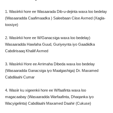
1. Wasiirkii hore ee Wasaarada Dib-u-dejinta waxa loo bedelay
(Wasaaradda Caafimaadka ) Saleebaan Ciise Axmed (Xagla-
toosiye)
2. Wasiirkii hore ee W/Ganacsiga waxa loo bedelay)
Wasaaradda Hawlaha Guud, Guriyeynta iyo Gaadiidka
Cabdirisaaq Khaliif Axmed
3. Wasiirkii Hore ee Arrimaha Dibeda waxa loo bedelay
(Wasaaradda Ganacsiga iyo Maalgashiga) Dr. Maxamed
Cabdilaahi Cumar
4. Wasiir ku xigeenkii hore ee W/faafinta waxa loo
magacaabay (Wasaaradda Warfaafinta, Dhaqanka iyo
Wacyigelinta) Cabdilaahi Maxamed Daahir (Cukuse)