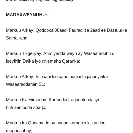
MADAXWEYNUHU:-
Markuu Arkay: Qodobka 90aad, Faqradiisa 2aad ee Dastuurka
Somaliland;
Markuu Tixgeliyey: Ahmiyadda weyn ay Wasaaraduhu u
leeyihiin Dalka iyo dhismaha Qaranka;
Markuu Arkay: In baahi loo qabo buuxinta jagooyinka
Wasaaraddahan SL;
Markuu Ka Fiirsaday: Kartoodad, aqoontooda iyo
hufnaantooda shaqo;
Markuu ku Qancay: In ay hanan karaan xilalkan loo
magacaabay;