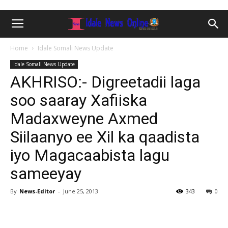
Home
Idale Somali News Update
Idale Somali News Update
AKHRISO:- Digreetadii laga
soo saaray Xafiiska
Madaxweyne Axmed
Siilaanyo ee Xil ka qaadista
iyo Magacaabista lagu
sameeyay
By
News-Editor
-
June 25, 2013
343
0