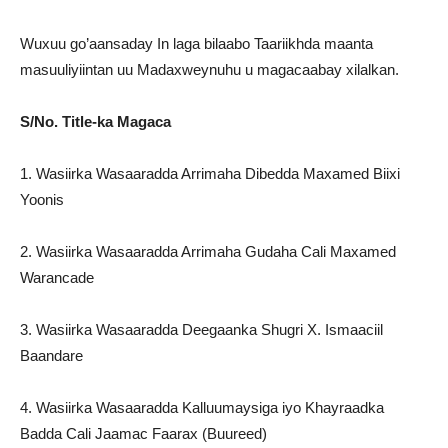
Wuxuu go’aansaday In laga bilaabo Taariikhda maanta
masuuliyiintan uu Madaxweynuhu u magacaabay xilalkan.
S/No. Title-ka Magaca
1. Wasiirka Wasaaradda Arrimaha Dibedda Maxamed Biixi
Yoonis
2. Wasiirka Wasaaradda Arrimaha Gudaha Cali Maxamed
Warancade
3. Wasiirka Wasaaradda Deegaanka Shugri X. Ismaaciil
Baandare
4. Wasiirka Wasaaradda Kalluumaysiga iyo Khayraadka
Badda Cali Jaamac Faarax (Buureed)