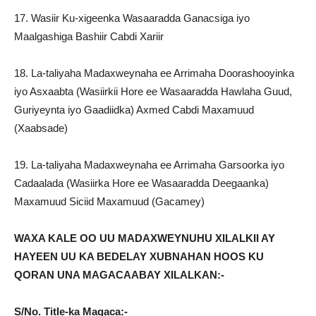
17. Wasiir Ku-xigeenka Wasaaradda Ganacsiga iyo
Maalgashiga Bashiir Cabdi Xariir
18. La-taliyaha Madaxweynaha ee Arrimaha Doorashooyinka
iyo Asxaabta (Wasiirkii Hore ee Wasaaradda Hawlaha Guud,
Guriyeynta iyo Gaadiidka) Axmed Cabdi Maxamuud
(Xaabsade)
19. La-taliyaha Madaxweynaha ee Arrimaha Garsoorka iyo
Cadaalada (Wasiirka Hore ee Wasaaradda Deegaanka)
Maxamuud Siciid Maxamuud (Gacamey)
WAXA KALE OO UU MADAXWEYNUHU XILALKII AY
HAYEEN UU KA BEDELAY XUBNAHAN HOOS KU
QORAN UNA MAGACAABAY XILALKAN:-
S/No. Title-ka Magaca:-