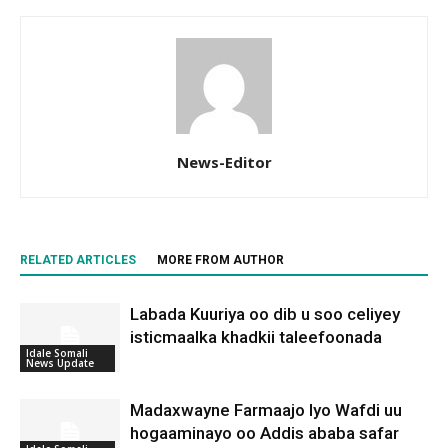
News-Editor
RELATED ARTICLES
MORE FROM AUTHOR
Labada Kuuriya oo dib u soo celiyey
isticmaalka khadkii taleefoonada
Idale Somali
News Update
Madaxwayne Farmaajo Iyo Wafdi uu
hogaaminayo oo Addis ababa safar