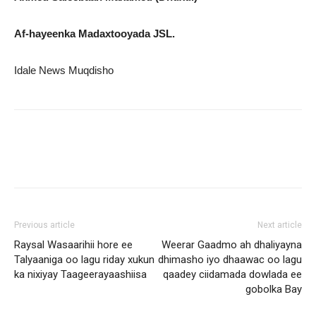
Af-hayeenka Madaxtooyada JSL.
Idale News Muqdisho
Previous article
Next article
Raysal Wasaarihii hore ee
Weerar Gaadmo ah dhaliyayna
Talyaaniga oo lagu riday xukun
dhimasho iyo dhaawac oo lagu
ka nixiyay Taageerayaashiisa
qaadey ciidamada dowlada ee
gobolka Bay