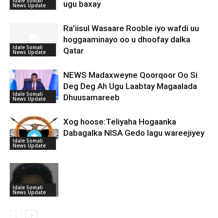
Idale Somali
ugu baxay
News Update
Ra’iisul Wasaare Rooble iyo wafdi uu
hoggaaminayo oo u dhoofay dalka
Idale Somali
Qatar
News Update
NEWS Madaxweyne Qoorqoor Oo Si
Deg Deg Ah Ugu Laabtay Magaalada
Idale Somali
Dhuusamareeb
News Update
Xog hoose:Teliyaha Hogaanka
Dabagalka NISA Gedo lagu wareejiyey
Idale Somali
News Update
Idale Somali
News Update