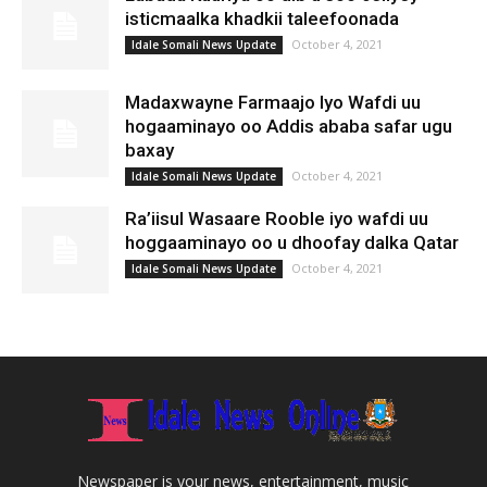
isticmaalka khadkii taleefoonada
October 4, 2021
Idale Somali News Update
Madaxwayne Farmaajo Iyo Wafdi uu
hogaaminayo oo Addis ababa safar ugu
baxay
October 4, 2021
Idale Somali News Update
Ra’iisul Wasaare Rooble iyo wafdi uu
hoggaaminayo oo u dhoofay dalka Qatar
October 4, 2021
Idale Somali News Update
Newspaper is your news, entertainment, music